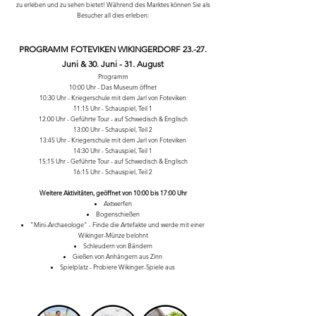
zu erleben und zu sehen bietet! Während des Marktes können Sie als
Besucher all dies erleben:
PROGRAMM FOTEVIKEN WIKINGERDORF 23.-27.
Juni & 30. Juni - 31. August
Programm
10:00 Uhr - Das Museum öffnet
10:30 Uhr - Kriegerschule mit dem Jarl von Foteviken
11:15 Uhr - Schauspiel, Teil 1
12:00 Uhr - Geführte Tour - auf Schwedisch & Englisch
13:00 Uhr - Schauspiel, Teil 2
13:45 Uhr - Kriegerschule mit dem Jarl von Foteviken
14:30 Uhr - Schauspiel, Teil 1
15:15 Uhr - Geführte Tour - auf Schwedisch & Englisch
16:15 Uhr - Schauspiel, Teil 2
Weitere Aktivitäten, geöffnet von 10:00 bis 17:00 Uhr
Axtwerfen
Bogenschießen
"Mini-Archaeologe" - Finde die Artefakte und werde mit einer
Wikinger-Münze belohnt
Schleudern von Bändern
Gießen von Anhängern aus Zinn
Spielplatz - Probiere Wikinger-Spiele aus