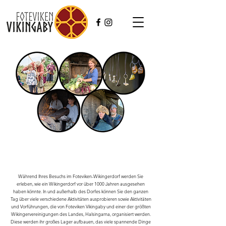
Während Ihres Besuchs im Foteviken-Wikingerdorf werden Sie
erleben, wie ein Wikingerdorf vor über 1000 Jahren ausgesehen
haben könnte. In und außerhalb des Dorfes können Sie den ganzen
Tag über viele verschiedene Aktivitäten ausprobieren sowie Aktivitäten
und Vorführungen, die von Foteviken Vikingaby und einer der größten
Wikingervereinigungen des Landes, Halsingarna, organisiert werden.
Diese werden ihr großes Lager aufbauen, das viele spannende Dinge