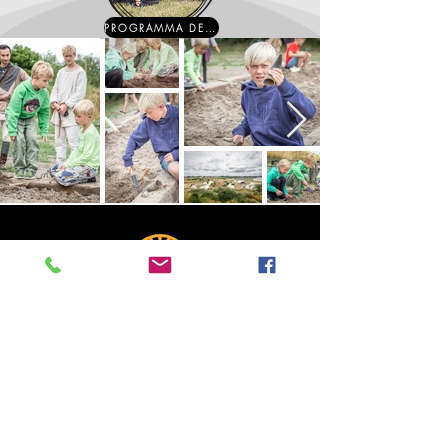
PROGRAMMA DELL'ANNO
Sconto del 10%.
su tutto il cibo ordinato al ristorante Smokey
Barbeque, che si trova nella zona.
smokeyfood