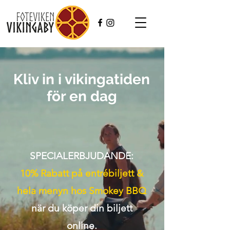
Kliv in i vikingatiden
för en dag
SPECIALERBJUDANDE:
10% Rabatt på entrébiljett &
hela menyn hos Smokey BBQ
när du köper din biljett
online.