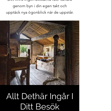
genom byn i din egen takt och
upptäck nya ögonblick när de uppstår.
Allt Dethär Ingår I
Ditt Besök